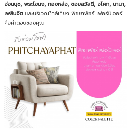
อ่อนนุช, พระโขนง, ทองหล่อ, ซอยสวัสดี, อโศก, นานา,
เพลินจิต
และบริเวณใกล้เคียง พิชยาพัชร์ เฟอร์นิเจอร์
คือคำตอบของคุณ