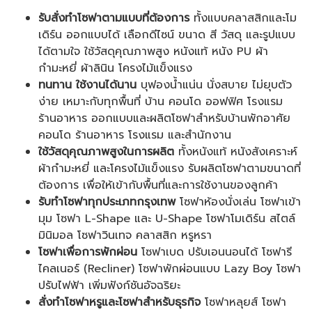
รับสั่งทำโซฟาตามแบบที่ต้องการ
ทั้งแบบคลาสสิกและโม
เดิร์น ออกแบบได้ เลือกดีไซน์ ขนาด สี วัสดุ และรูปแบบ
ได้ตามใจ ใช้วัสดุคุณภาพสูง หนังแท้ หนัง PU ผ้า
กำมะหยี่ ผ้าลินิน โครงไม้แข็งแรง
ทนทาน ใช้งานได้นาน
บุฟองน้ำแน่น นั่งสบาย ไม่ยุบตัว
ง่าย เหมาะกับทุกพื้นที่ บ้าน คอนโด ออฟฟิศ โรงแรม
ร้านอาหาร ออกแบบและผลิตโซฟาสำหรับบ้านพักอาศัย
คอนโด ร้านอาหาร โรงแรม และสำนักงาน
ใช้วัสดุคุณภาพสูงในการผลิต
ทั้งหนังแท้ หนังสังเคราะห์
ผ้ากำมะหยี่ และโครงไม้แข็งแรง รับผลิตโซฟาตามขนาดที่
ต้องการ เพื่อให้เข้ากับพื้นที่และการใช้งานของลูกค้า
รับทำโซฟาทุกประเภทกรุงเทพ
โซฟาห้องนั่งเล่น โซฟาเข้า
มุม โซฟา L-Shape และ U-Shape โซฟาโมเดิร์น สไตล์
มินิมอล โซฟาวินเทจ คลาสสิก หรูหรา
โซฟาเพื่อการพักผ่อน
โซฟาเบด ปรับเอนนอนได้ โซฟารี
ไคลเนอร์ (Recliner) โซฟาพักผ่อนแบบ Lazy Boy โซฟา
ปรับไฟฟ้า เพิ่มฟังก์ชันอัจฉริยะ
สั่งทำโซฟาหรูและโซฟาสำหรับธุรกิจ
โซฟาหลุยส์ โซฟา