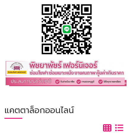
แคตตาล็อกออนไลน์