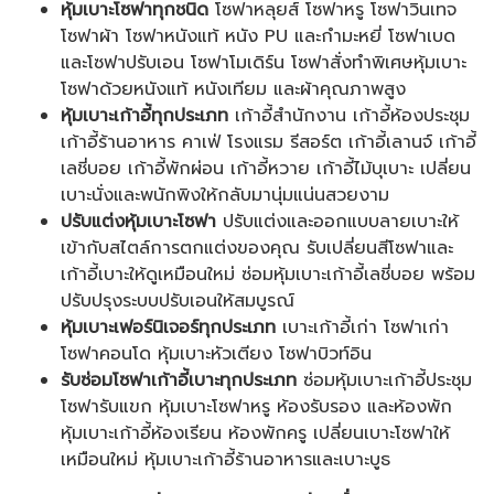
หุ้มเบาะโซฟาทุกชนิด
โซฟาหลุยส์ โซฟาหรู โซฟาวินเทจ
โซฟาผ้า โซฟาหนังแท้ หนัง PU และกำมะหยี่ โซฟาเบด
และโซฟาปรับเอน โซฟาโมเดิร์น โซฟาสั่งทำพิเศษหุ้มเบาะ
โซฟาด้วยหนังแท้ หนังเทียม และผ้าคุณภาพสูง
หุ้มเบาะเก้าอี้ทุกประเภท
เก้าอี้สำนักงาน เก้าอี้ห้องประชุม
เก้าอี้ร้านอาหาร คาเฟ่ โรงแรม รีสอร์ต เก้าอี้เลานจ์ เก้าอี้
เลชี่บอย เก้าอี้พักผ่อน เก้าอี้หวาย เก้าอี้ไม้บุเบาะ เปลี่ยน
เบาะนั่งและพนักพิงให้กลับมานุ่มแน่นสวยงาม
ปรับแต่งหุ้มเบาะโซฟา
ปรับแต่งและออกแบบลายเบาะให้
เข้ากับสไตล์การตกแต่งของคุณ รับเปลี่ยนสีโซฟาและ
เก้าอี้เบาะให้ดูเหมือนใหม่ ซ่อมหุ้มเบาะเก้าอี้เลชี่บอย พร้อม
ปรับปรุงระบบปรับเอนให้สมบูรณ์
หุ้มเบาะเฟอร์นิเจอร์ทุกประเภท
เบาะเก้าอี้เก่า โซฟาเก่า
โซฟาคอนโด หุ้มเบาะหัวเตียง โซฟาบิวท์อิน
รับซ่อมโซฟาเก้าอี้เบาะทุกประเภท
ซ่อมหุ้มเบาะเก้าอี้ประชุม
โซฟารับแขก หุ้มเบาะโซฟาหรู ห้องรับรอง และห้องพัก
หุ้มเบาะเก้าอี้ห้องเรียน ห้องพักครู เปลี่ยนเบาะโซฟาให้
เหมือนใหม่ หุ้มเบาะเก้าอี้ร้านอาหารและเบาะบูธ