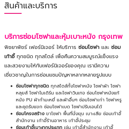
สินค้าและบริการ
บริการซ่อมโซฟาและหุ้มเบาะหนัง
กรุงเทพ
พิชยาพัชร์ เฟอร์นิเจอร์ ให้บริการ
ซ่อมโซฟา
และ
ซ่อม
เก้าอี้
ทุกชนิด ทุกสไตล์ เพื่อคืนความสมบูรณ์แข็งแรง
และสวยงามให้กับเฟอร์นิเจอร์ของคุณ เรามีความ
เชี่ยวชาญในการซ่อมแซมปัญหาหลากหลายรูปแบบ
ซ่อมโซฟาทุกชนิด
ทุกสไตล์ทั้งโซฟาหนัง โซฟาผ้า โซฟา
หลุยส์ โซฟาโมเดิร์น และโซฟาวินเทจ ซ่อมโซฟาหนังแท้
หนัง PU ผ้ากำมะหยี่ และผ้าอื่นๆ ซ่อมโซฟาเก่า โซฟาหรู
และชุดรับแขก ซ่อมโซฟาเบด โซฟาปรับเอนได้
ซ่อมโครงสร้าง
ขาโซฟา พื้นที่นั่งยุบ เบาะเสีย ซ่อมเก้าอี้
สำนักงาน เก้าอี้ร้านอาหาร เก้าอี้ประชุม
ซ่อมเก้าอี้เบาะทุกประเภท
เช่น เก้าอี้สำนักงาน เก้าอี้